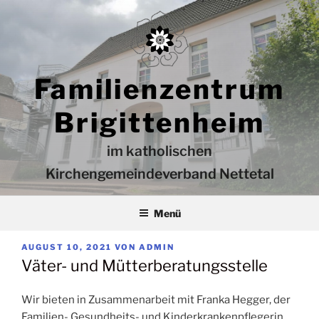
Zum
Inhalt
springen
Familienzentrum
Brigittenheim
im katholischen
Kirchengemeindeverband Nettetal
Menü
VERÖFFENTLICHT
AUGUST 10, 2021
VON
ADMIN
AM
Väter- und Mütterberatungsstelle
Wir bieten in Zusammenarbeit mit Franka Hegger, der
Familien- Gesundheits- und Kinderkrankenpflegerin,